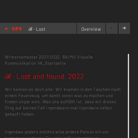
ℬ · Lost
Overview
and found,
2022
Wintersemester 2021/2022,
BA/MA Visuelle
Kommunikation
VK_Startseite
ℬ · Lost and found, 2022
Wir kennen es doch alle: Wir kramen in den Taschen nach
einem Feuerzeug, um damit sonst was zu machen und
finden sogar eins. Was uns auffällt ist, dass wir dieses
Ding auf keinen Fall irgendwann mal irgendwie selbst
gekauft haben.
Irgendwo anders möchte eine andere Person ein vor
kurzem erworbenes Feuerzeug für irgendetwas