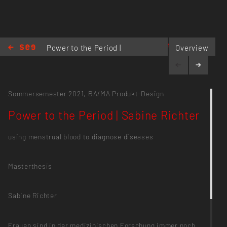
www.sabinerichter.com
Power to the Period |
Overview
Sabine Richter
Sommersemester 2021,
BA/MA Produkt-Design
Power to the Period | Sabine Richter
using menstrual blood to diagnose diseases
Masterthesis
Sabine Richter
Frauen sind in der medizinischen Forschung immer noch