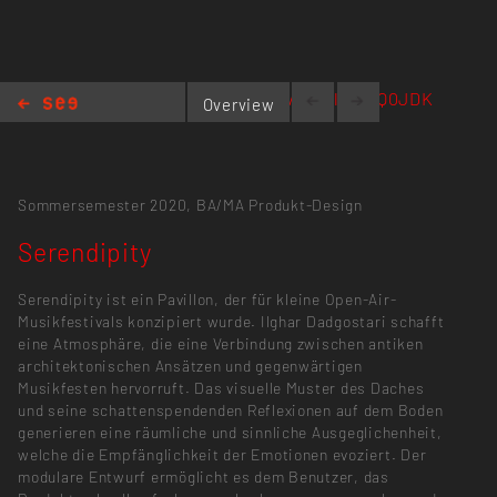
https://bit.ly/2OQ0JDK
Overview
Serendipity
Sommersemester 2020,
BA/MA Produkt-Design
Serendipity
Serendipity ist ein Pavillon, der für kleine Open-Air-
Musikfestivals konzipiert wurde. Ilghar Dadgostari schafft
eine Atmosphäre, die eine Verbindung zwischen antiken
architektonischen Ansätzen und gegenwärtigen
Musikfesten hervorruft. Das visuelle Muster des Daches
und seine schattenspendenden Reflexionen auf dem Boden
generieren eine räumliche und sinnliche Ausgeglichenheit,
welche die Empfänglichkeit der Emotionen evoziert. Der
modulare Entwurf ermöglicht es dem Benutzer, das