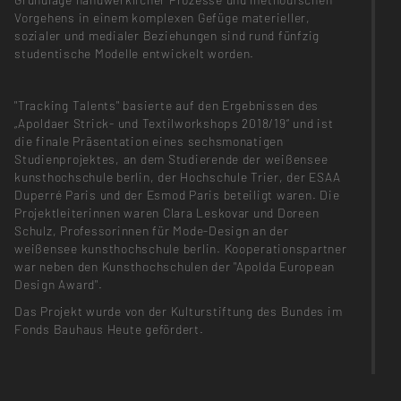
Vorgehens in einem komplexen Gefüge materieller,
sozialer und medialer Beziehungen sind rund fünfzig
studentische Modelle entwickelt worden.
"Tracking Talents" basierte auf den Ergebnissen des
„Apoldaer Strick- und Textilworkshops 2018/19“ und ist
die finale Präsentation eines sechsmonatigen
Studienprojektes, an dem Studierende der weißensee
kunsthochschule berlin, der Hochschule Trier, der ESAA
Duperré Paris und der Esmod Paris beteiligt waren. Die
Projektleiterinnen waren Clara Leskovar und Doreen
Schulz, Professorinnen für Mode-Design an der
weißensee kunsthochschule berlin. Kooperationspartner
war neben den Kunsthochschulen der "Apolda European
Design Award".
Das Projekt wurde von der Kulturstiftung des Bundes im
Fonds Bauhaus Heute gefördert.
Die Ausstellung "Tracking Talents" thematisierte Mode
als Designprozess und gab Einblicke in die vielfältigen