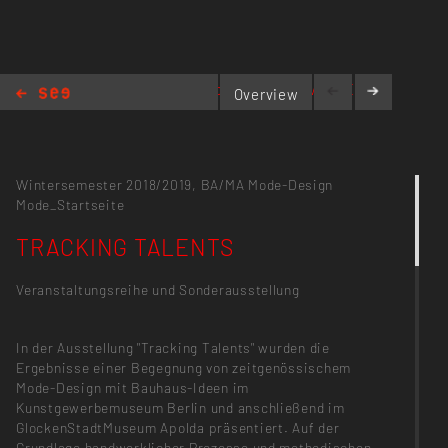
https://youtu.be/qLYwUNEAt8g
Overview
TRACKING TALENTS
Wintersemester 2018/2019,
BA/MA Mode-Design
Mode_Startseite
TRACKING TALENTS
Veranstaltungsreihe und Sonderausstellung
In der Ausstellung "Tracking Talents" wurden die
Ergebnisse einer Begegnung von zeitgenössischem
Mode-Design mit Bauhaus-Ideen im
Kunstgewerbemuseum Berlin und anschließend im
GlockenStadtMuseum Apolda präsentiert. Auf der
Grundlage handwerklicher Prozesse und methodischen