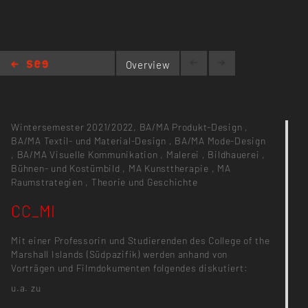
Overview
CC_MI
Wintersemester 2021/2022,
BA/MA Produkt-Design
,
BA/MA Textil- und Material-Design
,
BA/MA Mode-Design
,
BA/MA Visuelle Kommunikation
,
Malerei
,
Bildhauerei
,
Bühnen- und Kostümbild
,
MA Kunsttherapie
,
MA
Raumstrategien
,
Theorie und Geschichte
CC_MI
Mit einer Professorin und Studierenden des College of the
Marshall Islands (Südpazifik) werden anhand von
Vorträgen und Filmdokumenten folgendes diskutiert:
u.a. zu
-