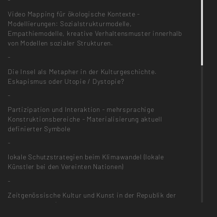
Video Mapping für ökologische Kontexte -
Modellierungen: Sozialstrukturmodelle,
Empathiemodelle, kreative Verhaltensmuster innerhalb
von Modellen sozialer Strukturen.
-
Die Insel als Metapher in der Kulturgeschichte.
Eskapismus oder Utopie / Dystopie?
-
Partizipation und Interaktion - mehrsprachige
Konstruktionsbereiche - Materialisierung aktuell
definierter Symbole
-
lokale Schutzstrategien beim Klimawandel (lokale
Künstler bei den Vereinten Nationen)
-
Zeitgenössische Kultur und Kunst in der Republik der
Marshallinseln (Widerstand gegen den Klimawandel durch
Handwerk, Malerei, Film, Poesie, Action Art)