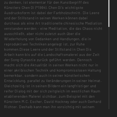
zu denken, ist elementar für den Kunstbegriff des
Künstlers Chen Qi (*1964). Chen Qi’s wichtigste
Ausdrucksform ist dabei der Farbholzschnitt. Die Leere
und der Stillstand in seinen Werken können dabei
durchaus als eine Art traditionelle chinesische Mediation
verstanden werden – eine Meditation, die das Chaos nicht
ausschließt, aber nicht zuletzt auch über die
Wiederholung von Gedanken und Handlungen, die in
reproduktiven Techniken angelegt ist, zur Ruhe
kommen.Diese Leere und der Stillstand in Chen Qis
Arbeit kann bis auf die Landschaftsmalerei aus der Zeit
der Song-Dynastie zurück geführt werden. Dennoch
macht sich die Aktualität in seinen Werken nicht nur in
einer akribischen Technik und kompromisslosen Haltung
bemerkbar, sondern auch in seiner künstlerischen
Entwicklung, parallel zu Veränderungen in seiner Heimat.
Gleichzeitig ist in seinen Bildern ein langfristiger und
reifer Dialog mit der sich zeitgleich im westlichen Raum
etablierenden Malerei sichtbar, zum Beispiel mit den
Künstlern M.C. Escher, David Hockney oder auch Gerhard
Richter. Deshalb kann man ihn vorsichtig mit seinem
Landsmann Fu Baoshi (1904 bis 1965) vergleichen, der