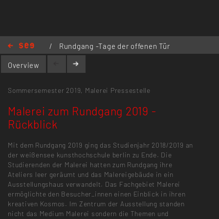
/
Rundgang -Tage der offenen Tür
/
Rundgang - Tage der offenen Tür
Overview
2019
/
Malerei zum Rundgang 2019 - Rückblick
Sommersemester 2019,
Malerei
Pressestelle
Malerei zum Rundgang 2019 -
Rückblick
Mit dem Rundgang 2019 ging das Studienjahr 2018/2019 an
der weißensee kunsthochschule berlin zu Ende. Die
Studierenden der Malerei hatten zum Rundgang ihre
Ateliers leer geräumt und das Malereigebäude in ein
Ausstellungshaus verwandelt. Das Fachgebiet Malerei
ermöglichte den Besucher_innen einen Einblick in ihren
kreativen Kosmos. Im Zentrum der Ausstellung standen
nicht das Medium Malerei sondern die Themen und