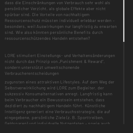
dass die Einschränkungen von Verbrauch sehr wohl als
persönlicher Verzicht, als globale Effekte aber nicht
spürbar sind. Die Vorteile von nachhaltigem
Ressourcenschutz müssten individuell erlebbar werden –
besonders, weil Auswirkungen nur langfristig zu erwarten
sind. Wie also könnten persönliche Benefits durch
ressourcenschützendes Handeln entstehen?
LORE stimuliert Einstellungs- und Verhaltensänderungen
nicht durch das Prinzip von „Punishment & Reward“,
sondern unterstützt umweltschonende
Verbraucherentscheidungen
zugunsten eines attraktiven Lifestyles. Auf dem Weg der
Selbstverwirklichung wird LORE zum Begleiter, der
sukzessiv Konsumalternativen anregt. Langfristig kann
beim Verbraucher ein Bewusstsein entstehen, dass
dezidiert zu nachhaltigem Handeln führt. Künstliche
Intelligenz generiert eine Verbrauchsstrategie, die auf
eingegebene, persönliche Ziele (z. B. Sporttreiben,
Geldsparen) und individuelle Nutzerdaten – sowie auch
auf Nachhaltigkeitsinteresse – zugeschnitten ist. Die KI