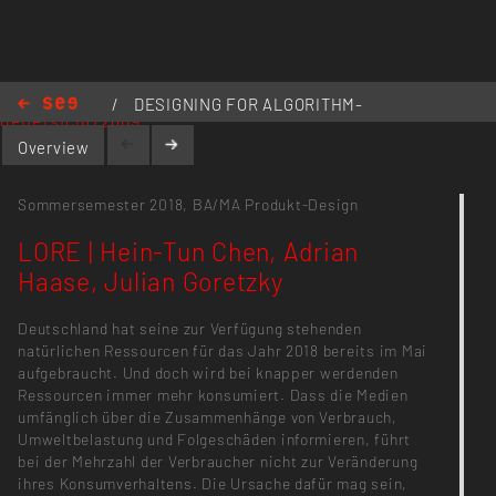
https://kh-berlin.de/projekte/projekt-
/
DESIGNING FOR ALGORITHM-
uebersicht/2889
DRIVEN EXPERIENCES – HYPE OR
Overview
HALLELUJAH?
/
LORE | Hein-Tun Chen, Adrian
Haase, Julian Goretzky
Sommersemester 2018,
BA/MA Produkt-Design
LORE | Hein-Tun Chen, Adrian
Haase, Julian Goretzky
Deutschland hat seine zur Verfügung stehenden
natürlichen Ressourcen für das Jahr 2018 bereits im Mai
aufgebraucht. Und doch wird bei knapper werdenden
Ressourcen immer mehr konsumiert. Dass die Medien
umfänglich über die Zusammenhänge von Verbrauch,
Umweltbelastung und Folgeschäden informieren, führt
bei der Mehrzahl der Verbraucher nicht zur Veränderung
ihres Konsumverhaltens. Die Ursache dafür mag sein,