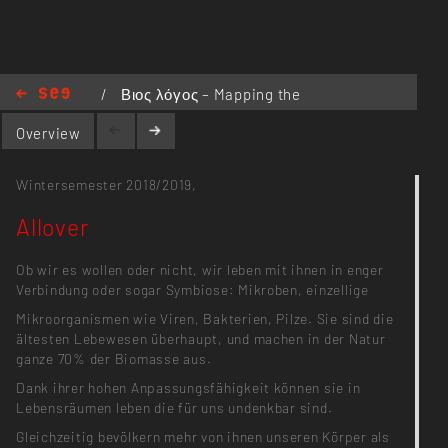
/
Βιος λόγος – Mapping the
Nature
/
Allover
Overview
Wintersemester 2018/2019,
Allover
Ob wir es wollen oder nicht, wir leben mit ihnen in enger
Verbindung oder sogar Symbiose: Mikroben, einzellige
Mikroorganismen wie Viren, Bakterien, Pilze. Sie sind die
ältesten Lebewesen überhaupt, und machen in der Natur
ganze 70% der Biomasse aus.
Dank ihrer hohen Anpassungsfähigkeit können sie in
Lebensräumen leben die für uns undenkbar sind.
Gleichzeitig bevölkern mehr von ihnen unseren Körper als