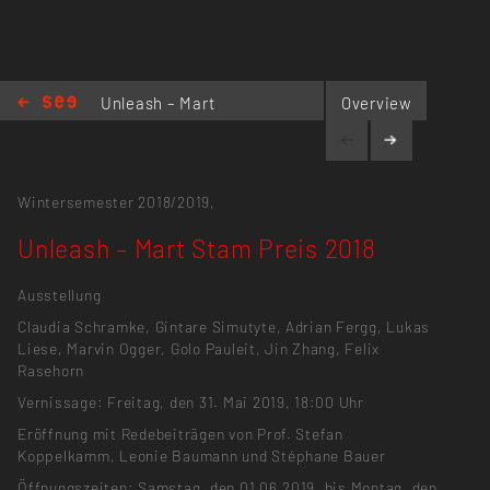
Unleash – Mart
Overview
Stam Preis 2018
Wintersemester 2018/2019,
Unleash – Mart Stam Preis 2018
Ausstellung
Claudia Schramke, Gintare Simutyte, Adrian Fergg, Lukas
Liese, Marvin Ogger, Golo Pauleit, Jin Zhang, Felix
Rasehorn
Vernissage: Freitag, den 31. Mai 2019, 18:00 Uhr
Eröffnung mit Redebeiträgen von Prof. Stefan
Koppelkamm, Leonie Baumann und Stéphane Bauer
Öffnungszeiten: Samstag, den 01.06.2019, bis Montag, den