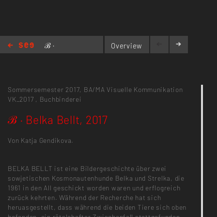
ℬ ·
Overview
Belka
Bellt, 2017
Sommersemester 2017,
BA/MA Visuelle Kommunikation
VK_2017
,
Buchbinderei
ℬ · Belka Bellt, 2017
Von Katja Gendikova.
BELKA BELLT ist eine Bildergeschichte über zwei
sowjetischen Kosmonautenhunde Belka und Strelka, die
1961 in den All geschickt worden waren und erflogreich
zurück kehrten. Während der Recherche hat sich
heruasgestellt, dass während die beiden Tiere sich oben
befanden, ein rätslehafter Zwischenfall stattgefunden