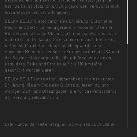
hat: Belka ist plötzlich unruhig geworden, versuchte sich
loszureissen und hat wild gebellt.
BELKA BELLT bietet dafür eine Erklärung. Durch eine
Raum- und Zeitkrümmung gerät ein moderner Belriner
Hund während seiner Ubahnfahrt in ein schwarzes Loch
und trifft auf Belka und Strelka, die sich auf ihrem Flug
befinden. Parallel zur Haupthandlung werden die
einzelnen Momente des Kalten Krieges zwischen USA und
der Sowjetunion dargestellt, die erklären, wie es dazu
kam, dass Belka und Strelka auf die 110 km Höhe
geschickt worden waren.
BELKA BELLT ist textfrei, abgesehen von einer kurzen
Erklärung, die am Ende des Buches zu lesen ist, und
wenigen Zeit- und Ortsangaben, die für das Verständnis
der Handlung relevant sind.
Drei Hunde, der kalte Krieg, ein schwarzes Loch und ein
Beatles-Auftritt im Weltall: Wie passt all das zusammen?
Die Bildergeschichte BELKA BELLT klärt einen