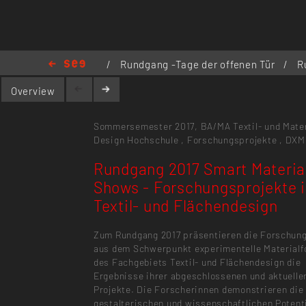
/
Rundgang -Tage der offenen Tür
/
R
Textil- und Flächendesign
Overview
Sommersemester 2017,
BA/MA Textil- und Mater
Design
Hochschule
,
Forschungsprojekte
,
DXM
Rundgang 2017 Smart Materia
Shows - Forschungsprojekte 
Textil- und Flächendesign
Zum Rundgang 2017 präsentieren die Forschun
aus dem Schwerpunkt experimentelle Material
des Fachgebiets Textil- und Flächendesign die
Ergebnisse ihrer abgeschlossenen und aktuelle
Projekte. Die Forscherinnen demonstrieren die
gestalterischen und wissenschaftlichen Potent