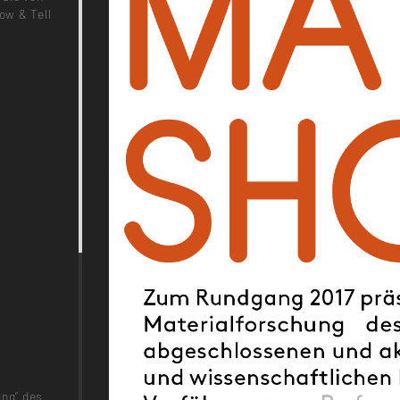
ow & Tell
ung“ des