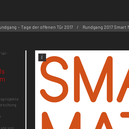
undgang – Tage der offenen Tür 2017
/
Rundgang 2017 Smart M
ial-
ls
im
gsprojekte
forschung
n
iale von