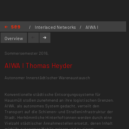
/
Interlaced Networks
/
AIWA I
Thomas Heyder
Overview
Sommersemester 2016,
AIWA I Thomas Heyder
Autonomer Innerstädtischer Warenaustausch
Konventionelle städtische Entsorgungssysteme für
Hausmüll stoßen zunehmend an ihre logistischen Grenzen.
AIWA, als autonomes System gedacht, verteilt den
Transport auf die Schienen- und Straßeninfrastruktur der
Stadt. Herkömmliche Hinterhoftonnen werden durch eine
Vielzahl städtischer Annahmestellen ersetzt, deren Inhalt
mithilfe autonomer Mobile geleert und zu einem