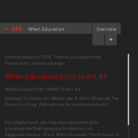
https://www.instagram.com/frima.kw/
When Education
Overview
turns to Art #4
Sommersemester 2016,
Theorie und Geschichte
Hochschule
,
Veranstaltungen
When Education turns to Art #4
WHEN EDUCATION TURNS TO ART #4
Diesmal im Dialog mit Werken der 9. Berlin Biennale The
Present in Drag, KW Institute for Contemporary Art
Die Allgegenwart des Internets bestimmt eine
grundlegende Bedingung der Produktion von
Gegenwartskultur. Die 9. Berlin Biennale "The Present in