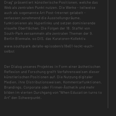
Drag" präsentiert künstlerische Positionen, welche das
Web als zentralen Punkt nutzen. Die Werke - teilweise
auch als sogenannte Art Post-Internet gelabelt -
verlassen zunehmend die Ausstellungsräume,
funktionieren als Hyperlinks und setzen dominierende
visuelle Oberflächen. Die Folgen der 18. Staffel von
South-Park versammeln alle zentralen Themen der 9.
Berlin Biennale, so DIS, das Kuratoren-Kollektiv.
www.southpark.de/alle-episoden/s18e01-leckt-euch-
selbst
Der Dialog unseres Projektes in Form einer ästhetischen
Reflexion und Forschung greift Verfahrensweisen dieser
künstlerischen Positionen auf. Die Nutzung digitaler
Medien, ihre Distributionsweisen, Kommentarfunktionen,
Brandings, Corporate oder Firmen-Ästhetik und mehr
bilden im vierten Durchgang von "When Education turns to
Art" den Schwerpunkt.
Jugendliche, die Schüler*innen der Heinz-Brandt-Schule,