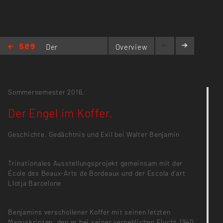
Der
Overview
Engel
im Koffer.
Sommersemester 2016,
Der Engel im Koffer.
Geschichte, Gedächtnis und Exil bei Walter Benjamin
Trinationales Ausstellungsprojekt gemeinsam mit der
École des Beaux-Arts de Bordeaux und der Escola d’art
Llotja Barcelone
Benjamins verschollener Koffer mit seinen letzten
Manuskripten, den er bei seiner vergeblichen Flucht 1940