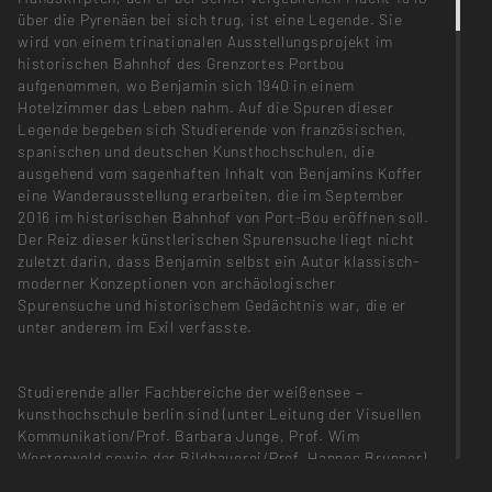
über die Pyrenäen bei sich trug, ist eine Legende. Sie
wird von einem trinationalen Ausstellungsprojekt im
historischen Bahnhof des Grenzortes Portbou
aufgenommen, wo Benjamin sich 1940 in einem
Hotelzimmer das Leben nahm. Auf die Spuren dieser
Legende begeben sich Studierende von französischen,
spanischen und deutschen Kunsthochschulen, die
ausgehend vom sagenhaften Inhalt von Benjamins Koffer
eine Wanderausstellung erarbeiten, die im September
2016 im historischen Bahnhof von Port-Bou eröffnen soll.
Der Reiz dieser künstlerischen Spurensuche liegt nicht
zuletzt darin, dass Benjamin selbst ein Autor klassisch-
moderner Konzeptionen von archäologischer
Spurensuche und historischem Gedächtnis war, die er
unter anderem im Exil verfasste.
Studierende aller Fachbereiche der weißensee –
kunsthochschule berlin sind (unter Leitung der Visuellen
Kommunikation/Prof. Barbara Junge, Prof. Wim
Westerweld sowie der Bildhauerei/Prof. Hannes Brunner)
eingeladen, sich visuell und künstlerisch an der