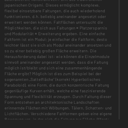
japanischen Origami. Dieses ermöglicht komplexe,
flexibel einsetzbare Faltungen, die auch wiederholend
funktionieren, d.h. beliebig aneinander angesetzt oder
erweitert werden können. Faltflächen untersucht die
Möglichkeiten, die sich aus Faltungen = Platzersparnis
und Modularität = Erweiterung ergeben. Eine einfache
Faltform ist ein Modul; je einfacher die Faltform, desto
leichter lässt sie sich als Modul aneinander ansetzen und
so zu einer beliebig großen Fläche erweitern. Die
Herausforderung dabei ist: wie können die Einzelmodule
sinnvoll aneinander angesetzt werden, dass die Faltung
möglich ist/bleibt und sich eine zusammenhängende
Fläche ergibt? Möglich ist dies zum Beispiel bei der
sogenannten „Sattelfläche“ (korrekt Hyperbolisches
Paraboloid), eine Form, die durch konzentrische Faltung
gegenläufige Kurven erhält, welche eine faszinierende
Spannung und Flexibilität erzeugen. Durch Faltung dieser
Form entstehen an architektonische Landschaften
erinnernde Flächen mit Wölbungen, Tälern, Schatten- und
Lichtflächen. Verschiedene Faltformen geben eine eigene
Bewegung vor, in der sich die Faltung zur Fläche öffnet:
ein Sechseck wird quer aufgeklappt, ein Dreieck