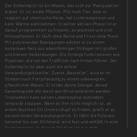
Der Schleimpilz ist ein Wesen, das sich zur Manipulation
eignet. Er ist weder Pflanze, Pilz noch Tier, aber er
reagiert auf chemische Reize, hat Lichtrezeptoren und
kann Wärme wahrnehmen. In seiner aktiven Phase ist er
darauf programmiert zu fressen, zu wachsen und sich
fortzupflanzen. Er läuft ohne Beine und frisst ohne Mund.
Mit pulsierenden Bewegungen wächst er zu einem
komplexen Netz aus adernförmigen Strängen mit großen
und kleinen Verästelungen. Die Stränge funktionieren wie
Pipelines, die von der Fraßfront nach hinten führen. Der
Schleimpilz ist aber auch ein echter
Verwandlungskünstler. Zuerst „Beutetier“, wird er im
Streben nach Fortpflanzung zu einem unbewegten,
pflanzlichen Wesen. Er bildet dünne Stengel, darauf
Samenkapseln die durch den Wind verbreitet werden.
Trockenheit kann seinen Lebenszyklus zumindest
temporär stoppen. Wenn es ihm nicht möglich ist, an
einem feuchten Ort Unterschlupf zu finden, greift er zu
seinem letzen Verwandlungstrick. Er fährt die Pulsrate
herunter bis zum Stillstand, wird fest und verfällt in eine
Trockenstarre. In diesem Stadium ist aus dem
großflächigen, lebendigen Wesen ein trockener