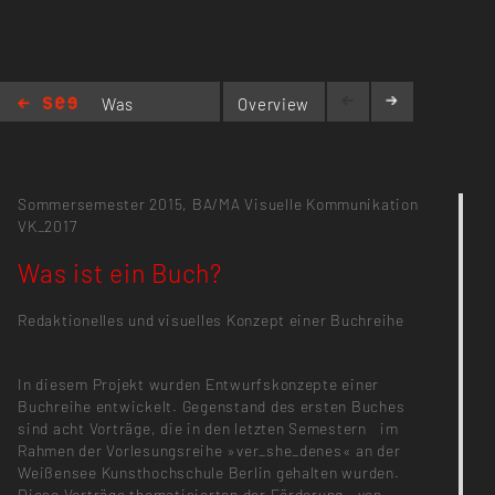
Was
Overview
ist
ein Buch?
Sommersemester 2015,
BA/MA Visuelle Kommunikation
VK_2017
Was ist ein Buch?
Redaktionelles und visuelles Konzept einer Buchreihe
In diesem Projekt wurden Entwurfs­konzepte einer
Buchreihe entwickelt. Gegenstand des ersten Buches
sind acht Vorträge, die in den letzten Semestern ­ im
Rahmen der Vorlesungsreihe »ver_she_denes« an der
Weißensee Kunsthoch­schule Berlin gehalten wurden.
Diese Vorträge thematisierten der Förderung ­ von