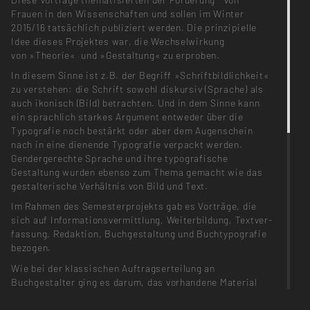
Frauen in den Wissenschaften und sollen im Winter
2015/16 tatsächlich publiziert werden. Die prinzipielle
Idee dieses Projektes war, die Wechselwirkung
von »Theorie« und »Gestaltung« zu erproben.
In diesem Sinne ist z.B. der Begriff »Schriftbildlichkeit«
zu verstehen: die Schrift sowohl diskursiv (Sprache) als
auch ikonisch (Bild) betrachten. Und in dem Sinne kann
ein sprachlich starkes Argument entweder über die
Typografie noch bestärkt oder aber dem Augenschein
nach in eine dienende Typografie verpackt werden.
Gendergerechte Sprache und ihre typografische
Gestaltung wurden ebenso zum Thema gemacht wie das
gestalte­rische Verhältnis von Bild und Text.
Im Rahmen des Semesterprojekts gab es Vorträge, die
sich auf Informations­vermittlung, Weiterbildung, Textver­
fassung, Redaktion, Buchgestaltung und Buchtypografie
bezogen.
Wie bei der klassischen Auftragserteilung an
Buchgestalter ging es darum, das vorhandene Material
(acht Essays) kritisch zu sichten und redaktionell wie
drama­turgisch interessante Konzepte für ein