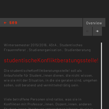
Overview
studentischeKonfliktberatungsstelle!
Wintersemester 2015/2016,
AStA
,
Studentisches
Frauenreferat
,
Studienorganisation
,
Studienberatung
studentischeKonfliktberatungsstelle!
Die studentischeKonfliktberatungsstelle! soll als
Anlaufstelle für Student_innen dienen, die nicht wissen,
wie sie mit der Situation, in die sie geraten sind, umgehen
sollen, soll beratend und vermittelnd tätig sein.
Viele betroffene Personen sind ratlos, was sie in
Konflikten mit Professor_innen, Dozent_innen, anderen
Student_innen überhaupt unternehmen können, da sie ja