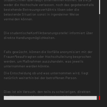
weder die Hochschule verlassen, noch das gegebenenfalls
bestehende Betreuungsverhältnis lösen oder die
belastende Situation sonst in irgendeiner Weise
vermeiden können.
Die studentischeKonfliktberatungsstelle! informiert über
direkte Handlungsmöglichkeiten.
Falls gewüscht, können die Vorfälle anonymisiert mit der
Frauen*beauftragten oder Hochschulleitung besprochen
werden, um Maßnahmen auszuhandeln, was jeweils
unternommen werden könnte.
Die Entscheidung ob und was unternommen wird, liegt
natürlich weiterhin bei der betroffenen Person.
Dies ist ein Versuch, den teils zu schwierigen, direkten
Konflikt zu vermeiden, und trotzdem nicht machtlos zu
sein.