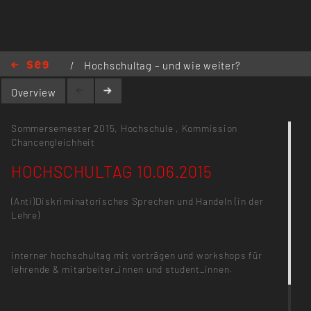
/
Hochschultag – und wie weiter?
Antidiskriminatorisch Sprechen und
Overview
Handeln
/
HOCHSCHULTAG 10.06.2015
Sommersemester 2015,
Hochschule
,
Kommission
Chancengleichheit
HOCHSCHULTAG 10.06.2015
(Anti)Diskriminatorisches Sprechen und Handeln (in der
Lehre)
interner hochschultag mit vorträgen und workshops für
lehrende & mitarbeiter_innen und student_innen.