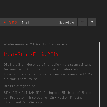
Mart-
Overview
Stam-
Preis 2014
Wintersemester 2014/2015,
Pressestelle
Mart-Stam-Preis 2014
Die Mart Stam Gesellschaft und die »mart stam stiftung
für kunst + gestaltung«, die zwei Freundeskreise der
Kunsthochschule Berlin Weißensee, vergaben zum 17. Mal
die Mart-Stam-Preise.
Die Preisträger sind:
BENJAMIN ALTHAMMER, Fachgebiet Bildhauerei. Betreut
von Professorin Else Gabriel, Dirk Peuker, Kristina
Strauß und Ralf Ziervogel.