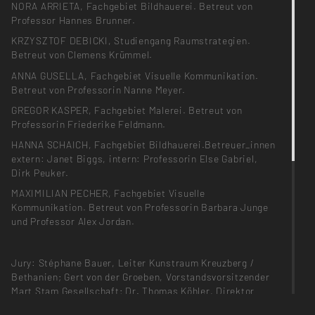
NORA ARRIETA, Fachgebiet Bildhauerei. Betreut von
Professor Hannes Brunner.
KRZYSZTOF DEBICKI, Studiengang Raumstrategien.
Betreut von Clemens Krümmel.
ANNA GUSELLA, Fachgebiet Visuelle Kommunikation.
Betreut von Professorin Nanne Meyer.
GREGOR KASPER, Fachgebiet Malerei. Betreut von
Professorin Friederike Feldmann.
HANNA SCHAICH, Fachgebiet Bildhauerei.Betreuer_innen
extern: Janet Biggs, intern: Professorin Else Gabriel,
Dirk Peuker.
MAXIMILIAN PECHER, Fachgebiet Visuelle
Kommunikation. Betreut von Professorin Barbara Junge
und Professor Alex Jordan.
Jury: Stéphane Bauer, Leiter Kunstraum Kreuzberg /
Bethanien; Gert von der Groeben, Vorstandsvorsitzender
Mart Stam Gesellschaft; Dr. Thomas Köhler, Direktor
Berlinische Galerie (Vorsitz); Dr. Angela Schönberger,