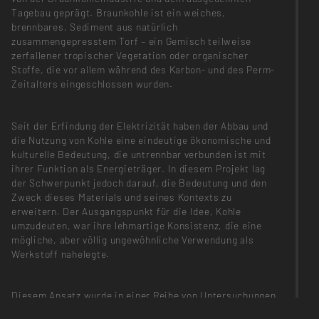
Tagebau geprägt. Braunkohle ist ein weiches,
brennbares, Sediment aus natürlich
zusammengepresstem Torf – ein Gemisch teilweise
zerfallener tropischer Vegetation oder organischer
Stoffe, die vor allem während des Karbon- und des Perm-
Zeitalters eingeschlossen wurden.
Seit der Erfindung der Elektrizität haben der Abbau und
die Nutzung von Kohle eine eindeutige ökonomische und
kulturelle Bedeutung, die untrennbar verbunden ist mit
ihrer Funktion als Energieträger. In diesem Projekt lag
der Schwerpunkt jedoch darauf, die Bedeutung und den
Zweck dieses Materials und seines Kontexts zu
erweitern. Der Ausgangspunkt für die Idee, Kohle
umzudeuten, war ihre lehmartige Konsistenz, die eine
mögliche, aber völlig ungewöhnliche Verwendung als
Werkstoff nahelegte.
Diesem Ansatz wurde in einer Reihe von Untersuchungen
und Tests zu den spezifischen Eigenschaften des