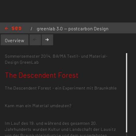
www.silvianoronha.com
/
greenlab 3.0 — postcarbon Design
für eine zukunftsfähige Lausitz
/
The
Overview
Descendent Forest
Sommersemester 2014,
BA/MA Textil- und Material-
Design
GreenLab
The Descendent Forest
The Descendent Forest - ein Experiment mit Braunkohle
Kann man ein Material umdeuten?
Im Lauf des 19. und während des gesamten 20.
Jahrhunderts wurden Kultur und Landschaft der Lausitz
von der Braunkohleindustrie und dem ausgedehnten