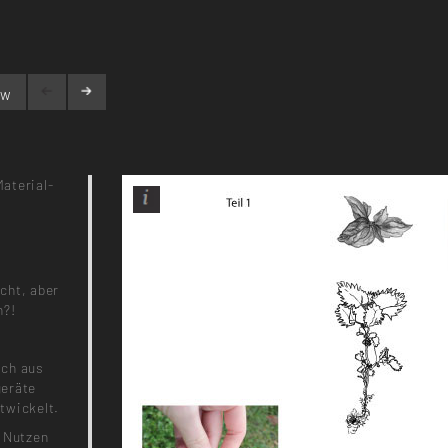
ew
Material-
cht, aber
n?!
ich aus
geräte
twickelt.
n Nutzen