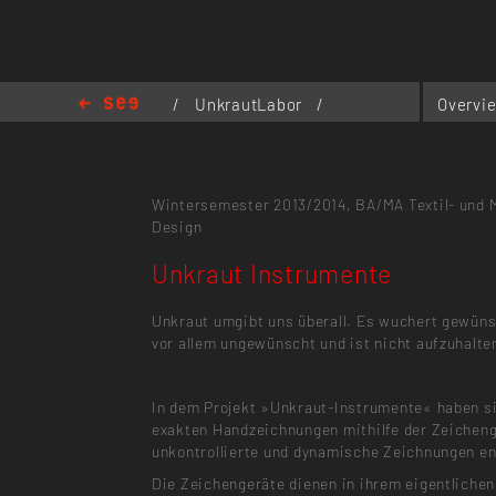
/
UnkrautLabor
/
Overvi
Unkraut Instrumente
Wintersemester 2013/2014,
BA/MA Textil- und 
Design
Unkraut Instrumente
Unkraut umgibt uns überall. Es wuchert gewüns
vor allem ungewünscht und ist nicht aufzuhalte
In dem Projekt »Unkraut-Instrumente« haben s
exakten Handzeichnungen mithilfe der Zeichen
unkontrollierte und dynamische Zeichnungen en
Die Zeichengeräte dienen in ihrem eigentliche