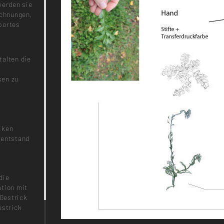
werden sie
ichnungen,
portes
talten die
sen zu
iken
 entstand
die
ation mit
Gestrick
estrick