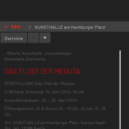
/
KUNSTHALLE am Hamburger Platz
2014
/
DAS FLOSS DER MEDUSA
Overview
,
Malerei
Kunsthalle
,
Ausstellungen
,
Kunsthalle_Startseite
DAS FLOSS DER MEDUSA
AUSSTELLUNG „Das Floß der Medusa“
Eröffnung: Dienstag, 15. April 2014, 19 Uhr
Ausstellungsdauer: 15. - 25. April 2014
Öffnungszeiten: Di & Do von 15 - 19 Uhr, So von 13 - 16
Uhr
Ort: KUNSTHALLE am Hamburger Platz, Gustav-Adolf-
Str. 140, 13086 Berlin