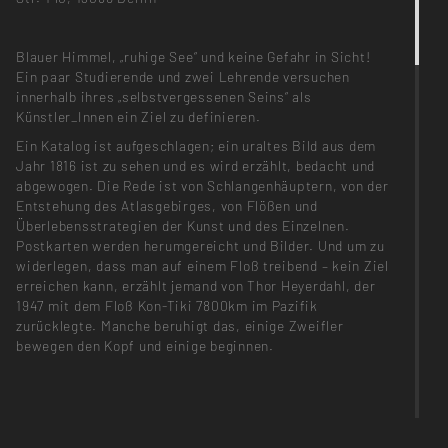
Blauer Himmel, „ruhige See“ und keine Gefahr in Sicht!
Ein paar Studierende und zwei Lehrende versuchen
innerhalb ihres „selbstvergessenen Seins“ als
Künstler_Innen ein Ziel zu definieren.
Ein Katalog ist aufgeschlagen; ein uraltes Bild aus dem
Jahr 1816 ist zu sehen und es wird erzählt, bedacht und
abgewogen. Die Rede ist von Schlangenhäuptern, von der
Entstehung des Atlasgebirges, von Flößen und
Überlebensstrategien der Kunst und des Einzelnen.
Postkarten werden herumgereicht und Bilder. Und um zu
widerlegen, dass man auf einem Floß treibend – kein Ziel
erreichen kann, erzählt jemand von Thor Heyerdahl, der
1947 mit dem Floß Kon-Tiki 7800km im Pazifik
zurücklegte. Manche beruhigt das, einige Zweifler
bewegen den Kopf und einige beginnen.
Ausstellende Künstler_Innen: