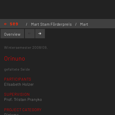
/
Mart Stam Förderpreis
/
Mart
Stam Förderpreis 2009
/
Orinuno
Overview
Wintersemester 2008/09,
Orinuno
gefaltete Seide
PARTICIPANTS
Elisabeth Holzer
SUPERVISION
Prof. Tristan Pranyko
PROJECT CATEGORY
Diploma