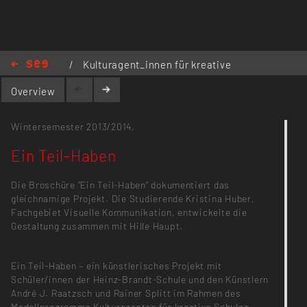
/
Kulturagent_innen für kreative
Schulen
/
Ein Teil-Haben
Overview
Wintersemester 2013/2014,
Ein Teil-Haben
Die Broschüre "Ein Teil-Haben" dokumentiert das
gleichnamige Projekt. Die Studierende Kristina Huber,
Fachgebiet Visuelle Kommunikation, entwickelte die
Gestaltung zusammen mit Hille Haupt.
Ein Teil-Haben – ein künstlerisches Projekt mit
Schüler/innen der Heinz-Brandt-Schule und den Künstlern
André J. Raatzsch und Rainer Splitt im Rahmen des
Modellprogramms Kulturagenten für kreative Schulen,