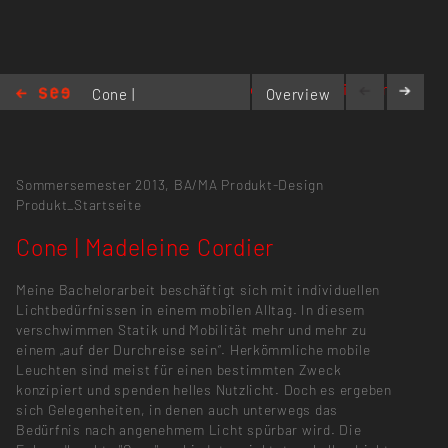
mailto:ms.cordier@gmail.com
Cone |
Overview
Madeleine
Cordier
Sommersemester 2013,
BA/MA Produkt-Design
Produkt_Startseite
Cone | Madeleine Cordier
Meine Bachelorarbeit beschäftigt sich mit individuellen
Lichtbedürfnissen in einem mobilen Alltag. In diesem
verschwimmen Statik und Mobilität mehr und mehr zu
einem „auf der Durchreise sein“. Herkömmliche mobile
Leuchten sind meist für einen bestimmten Zweck
konzipiert und spenden helles Nutzlicht. Doch es ergeben
sich Gelegenheiten, in denen auch unterwegs das
Bedürfnis nach angenehmem Licht spürbar wird. Die