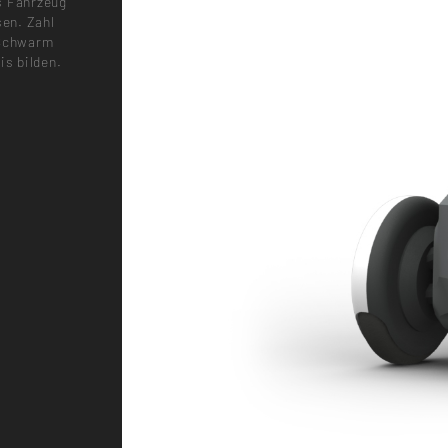
s Fahrzeug
en. Zahl
 Schwarm
s bilden.