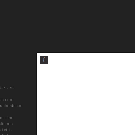
taxi. Es
ch eine
rschiedenen
tet dem
nlichen
teilt.