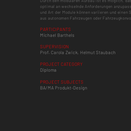
Durch den modularen Aufbau ist es möglich, da
optimal an wechselnde Anforderungen anzupass
und Art der Module können variieren und einen
aus autonomen Fahrzeugen oder Fahrzeugkonvoi
PARTICIPANTS
Michael Barthels
SUPERVISION
Prof. Carola Zwick, Helmut Staubach
PROJECT CATEGORY
Diploma
PROJECT SUBJECTS
BA/MA Produkt-Design