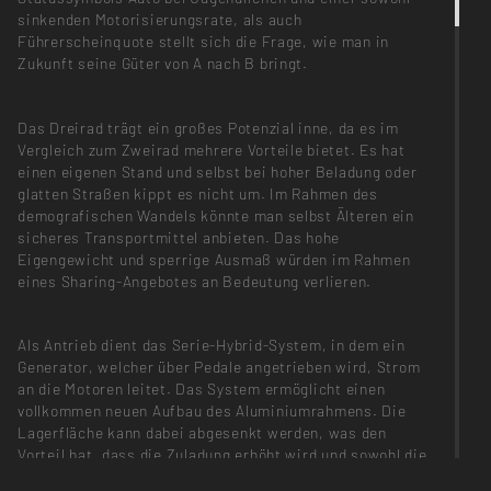
sinkenden Motorisierungsrate, als auch
Führerscheinquote stellt sich die Frage, wie man in
Zukunft seine Güter von A nach B bringt.
Das Dreirad trägt ein großes Potenzial inne, da es im
Vergleich zum Zweirad mehrere Vorteile bietet. Es hat
einen eigenen Stand und selbst bei hoher Beladung oder
glatten Straßen kippt es nicht um. Im Rahmen des
demografischen Wandels könnte man selbst Älteren ein
sicheres Transportmittel anbieten. Das hohe
Eigengewicht und sperrige Ausmaß würden im Rahmen
eines Sharing-Angebotes an Bedeutung verlieren.
Als Antrieb dient das Serie-Hybrid-System, in dem ein
Generator, welcher über Pedale angetrieben wird, Strom
an die Motoren leitet. Das System ermöglicht einen
vollkommen neuen Aufbau des Aluminiumrahmens. Die
Lagerfläche kann dabei abgesenkt werden, was den
Vorteil hat, dass die Zuladung erhöht wird und sowohl die
Einstiegshöhe für einen Beifahrer, als auch die