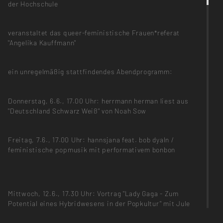
der Hochschule
veranstaltet das queer-feministische Frauen*referat
"Angelika Kauffmann"
ein unregelmäßig stattfindendes Abendprogramm:
Donnerstag, 6.6., 17.00 Uhr: herrmann herman liest aus
"Deutschland Schwarz Weiß" von Noah Sow
Freitag, 7.6., 17.00 Uhr: hannsjana feat. bob dyaln /
feministische popmusik mit performativem bonbon
Mittwoch, 12.6., 17.30 Uhr: Vortrag "Lady Gaga - Zum
Potential eines Hybridwesens in der Popkultur" mit Jule
Gorke