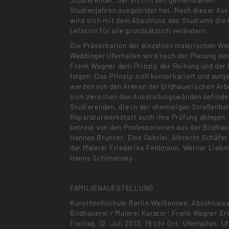
Studienjahren ausgebildet hat. Nach dieser Aus
wird sich mit dem Abschluss des Studiums die
tellation für alle grundsätzlich verändern.
Die Präsentation der einzelnen malerischen We
Weddinger Uferhallen wird nach der Planung de
Frank Wagner dem Prinzip der Reihung und der 
folgen. Das Prinzip solll konterkariert und aufg
werden von den Arenen der bildhauerischen Arbe
sich zwischen den Ausstellungswänden befinde
Studierenden, die in der ehemaligen Straßenba
Reparaturwerkstatt auch ihre Prüfung ablegen
betreut von den ProfessorInnen aus der Bildhau
Hannes Brunner, Else Gabriel, Albrecht Schäfer
der Malerei Friederike Feldmann, Werner Lieb
Hanns Schimansky.
FAMILIENAUFSTELLUNG
Kunsthochschule Berlin Weißensee. Abschlussa
Bildhauerei / Malerei Kurator: Frank Wagner Er
Freitag, 12. Juli 2013, 19 Uhr Ort: Uferhallen, Uf