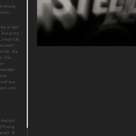
stellung
 Kons-
rke in den
s Kurators
Linearität
elockert
iten, die
n. Die
hn-
, werden
erei
 und aus
mann und
rbeiten
öffnung:
erstr. 8-