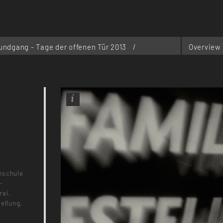
undgang - Tage der offenen Tür 2013
/
Overview
hschule
-
rei.
ellung,