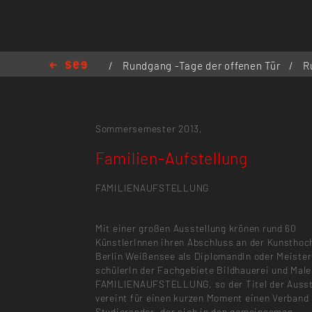
/
Rundgang -Tage der offenen Tür
/
R
Familien-Aufstellung
Sommersemester 2013,
Familien-Aufstellung
FAMILIENAUFSTELLUNG
Mit einer großen Ausstellung krönen rund 60
KünstlerInnen ihren Abschluss an der Kunsthoc
Berlin Weißensee als DiplomandIn oder Meister
schülerIn der Fachgebiete Bildhauerei und Male
FAMILIENAUFSTELLUNG, so der Titel der Ausst
vereint für einen kurzen Moment einen Verband
Studierender, der sich in den gemeinsamen