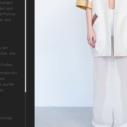
narbeit
den aus
e Motive.
de und
zu am
ien, die
rfinden.
ymmetrien,
und
ts wurde
zu
prungs.