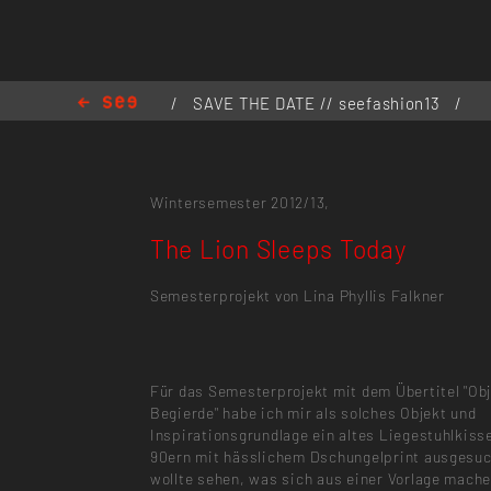
/
SAVE THE DATE // seefashion13
/
The Lion Sleeps Today
Wintersemester 2012/13,
The Lion Sleeps Today
Semesterprojekt von Lina Phyllis Falkner
Für das Semesterprojekt mit dem Übertitel "Obj
Begierde" habe ich mir als solches Objekt und
Inspirationsgrundlage ein altes Liegestuhlkiss
90ern mit hässlichem Dschungelprint ausgesuc
wollte sehen, was sich aus einer Vorlage mache