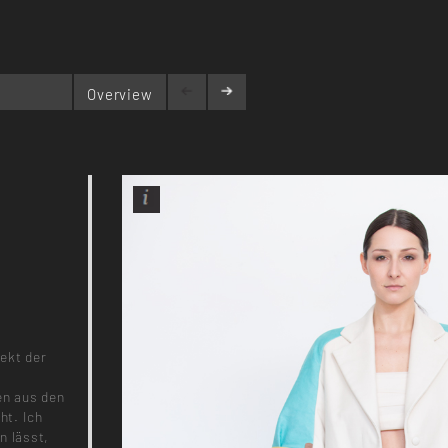
Overview
ekt der
en aus den
ht. Ich
n lässt,