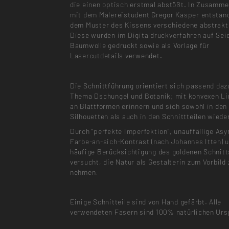
die einen optisch erstmal abstößt. In Zusamme
mit dem Malereistudent Gregor Kasper entstan
dem Muster des Kissens verschiedene abstrakt
Diese wurden im Digitaldruckverfahren auf Sei
Baumwolle gedruckt sowie als Vorlage für
Lasercutdetails verwendet.
Die Schnittführung orientiert sich passend da
Thema Dschungel und Botanik; mit konvexen Lin
an Blattformen erinnern und sich sowohl in den
Silhouetten als auch in den Schnittteilen wiede
Durch "perfekte Imperfektion", unauffällige As
Farbe-an-sich-Kontrast (nach Johannes Itten) 
häufige Berücksichtigung des goldenen Schnit
versucht, die Natur als Gestalterin zum Vorbild 
nehmen.
Einige Schnitteile sind von Hand gefärbt. Alle
verwendeten Fasern sind 100% natürlichen Urs