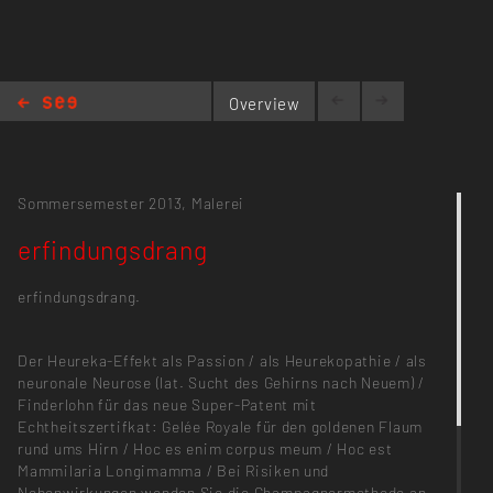
Overview
erfindungsdrang
Sommersemester 2013,
Malerei
erfindungsdrang
erfindungsdrang.
Der Heureka-Effekt als Passion / als Heurekopathie / als
neuronale Neurose (lat. Sucht des Gehirns nach Neuem) /
Finderlohn für das neue Super-Patent mit
Echtheitszertifkat: Gelée Royale für den goldenen Flaum
rund ums Hirn / Hoc es enim corpus meum / Hoc est
Mammilaria Longimamma / Bei Risiken und
Nebenwirkungen wenden Sie die Champagnermethode an