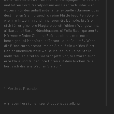
und bitten Lord Castelpool um ein Gespräch unter vier
Augen / Für den anhaltenden intellektuellen Samenerguss
destillieren Sie morgendlich eine Phiole feuchten Golem-
Atem, erhitzen ihn und inhalieren die Dämpfe, bis Sie
sich für originellere Plagiate bereit fühlen / Wer gewinnt:
a) Ikarus, b) Baron Münchhausen, c) Felix Baumgartner? /
Mit wem würden Sie eine Zeitmaschine am ehesten
besteigen: a) Mephisto, b) Tarantula, c) Gollum? / Wenn
die Birne durch brennt, malen Sie auf ein weißes Blatt
Papier unendlich viele weiße Mäuse, bis keine Stelle
mehr frei ist. Stellen Sie sich jetzt vor, Sie wären auch
eine Maus und trügen ihre Ohren auf dem Rücken. Wie
hört sich das an? Wachen Sie auf.*
___________________
*: Verehrte Freunde,
wir laden herzlich ein zur Gruppenausstellung
'erfindungsdrang.' im P:142 in Berlin-Weißensee.