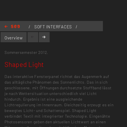
/
SOFT INTERFACES
/
Shaped Light
Overview
Sommersemester 2012,
Shaped Light
Das interaktive Fensterpanel richtet das Augenmerk auf
das alltägliche Phänomen des Sonnenlichts. Das in sich
geschlossene, mit Öffnungen durchsetzte Stoffband lässt
je nach Wettersituation unterschiedlich viel Licht
hindurch. Ergebnis ist eine ausgleichende
Lichtregulierung im Innenraum. Gleichzeitig erzeugt es ein
bewegtes Licht- und Schattenspiel. Shaped Light
verbindet Textil mit integrierter Technologie. Eingenähte
Photosensoren geben den aktuellen Lichtwert an einen