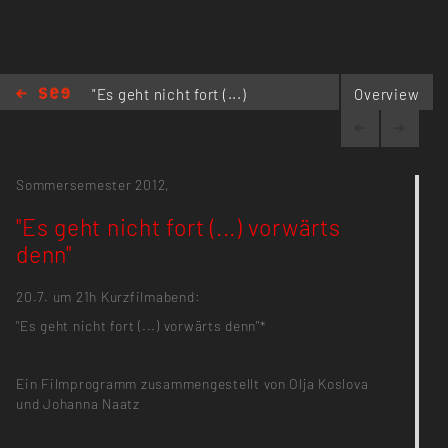
"Es geht nicht fort (...)
Overview
vorwärts denn"
Sommersemester 2012,
"Es geht nicht fort (...) vorwärts
denn"
20.7. um 21h Kurzfilmabend:
"Es geht nicht fort (...) vorwärts denn"*
Ein Filmprogramm zusammengestellt von Olja Koslova
und Johanna Naatz