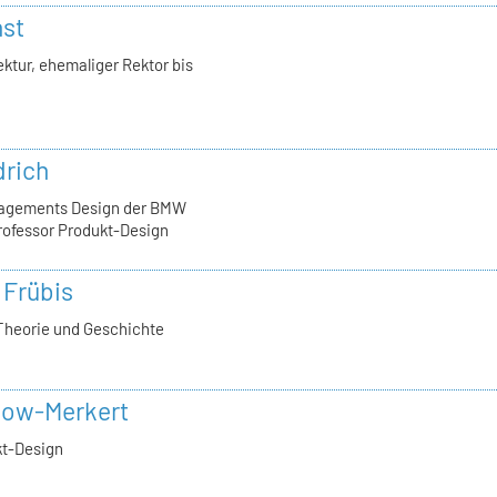
nst
ktur, ehemaliger Rektor bis
drich
nagements Design der BMW
rofessor Produkt-Design
 Frübis
Theorie und Geschichte
now-Merkert
kt-Design