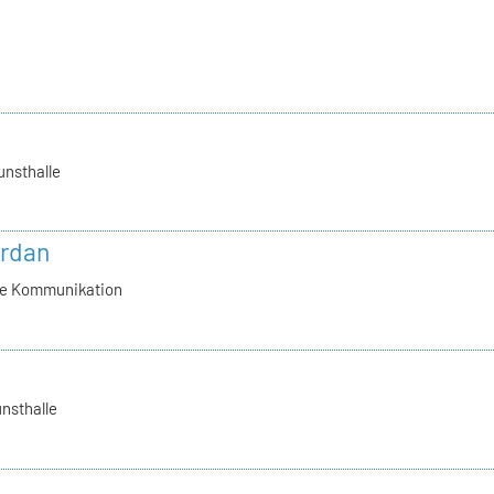
unsthalle
ordan
lle Kommunikation
nsthalle