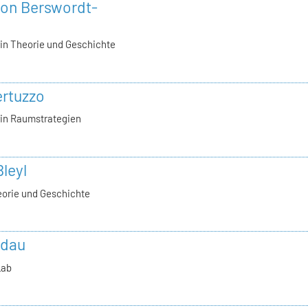
 von Berswordt-
in Theorie und Geschichte
Bertuzzo
in Raumstrategien
Bleyl
eorie und Geschichte
udau
Lab