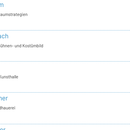
hm
Raumstrategien
ach
Bühnen- und Kostümbild
Kunsthalle
ner
ldhauerei
er