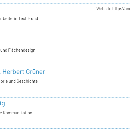
Website
http://a
rbeiterin Textil- und
- und Flächendesign
l. Herbert Grüner
eorie und Geschichte
ig
lle Kommunikation