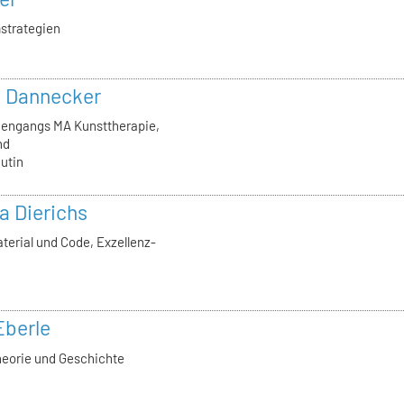
strategien
in Dannecker
diengangs MA Kunsttherapie,
nd
utin
la Dierichs
terial und Code, Exzellenz-
Eberle
heorie und Geschichte