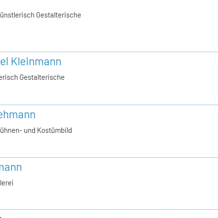
ünstlerisch Gestalterische
vel Kleinmann
erisch Gestalterische
 Lehmann
Bühnen- und Kostümbild
bmann
lerei