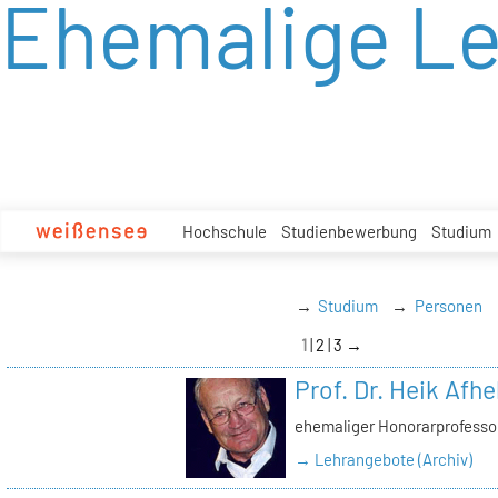
Ehemalige L
zum
Inhalt
Hochschule
Studienbewerbung
Studium
Studium
Personen
1
2
3
→
Prof. Dr. Heik Afhe
ehemaliger Honorarprofessor
→ Lehrangebote (Archiv)