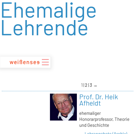
Ehemalige
zum
Inhalt
Lehrende
1
2
3
→
Prof. Dr. Heik
Afheldt
ehemaliger
Honorarprofessor, Theorie
und Geschichte
→ Lehrangebote (Archiv)