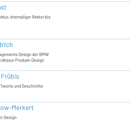
nst
ktur, ehemaliger Rektor bis
drich
nagements Design der BMW
rofessor Produkt-Design
 Frübis
Theorie und Geschichte
now-Merkert
kt-Design