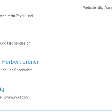
Website
http://a
rbeiterin Textil- und
- und Flächendesign
l. Herbert Grüner
eorie und Geschichte
ig
lle Kommunikation