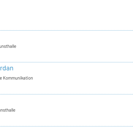
unsthalle
ordan
lle Kommunikation
nsthalle