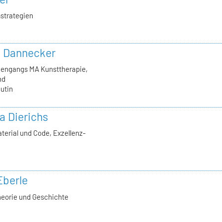
strategien
in Dannecker
diengangs MA Kunsttherapie,
nd
utin
la Dierichs
terial und Code, Exzellenz-
Eberle
heorie und Geschichte