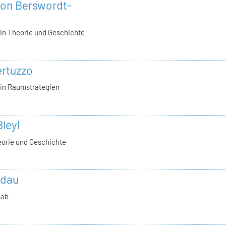
 von Berswordt-
in Theorie und Geschichte
Bertuzzo
in Raumstrategien
Bleyl
eorie und Geschichte
udau
Lab