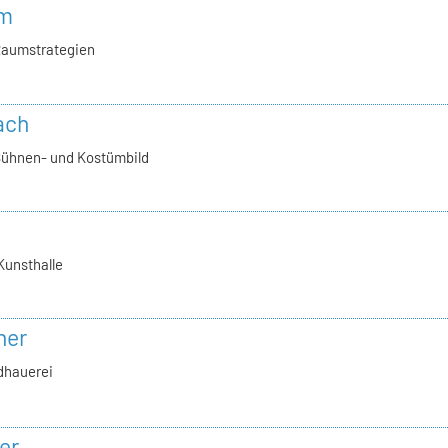
hm
Raumstrategien
ach
Bühnen- und Kostümbild
Kunsthalle
ner
ldhauerei
er