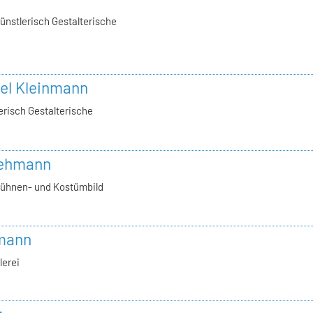
ünstlerisch Gestalterische
vel Kleinmann
erisch Gestalterische
 Lehmann
Bühnen- und Kostümbild
bmann
lerei