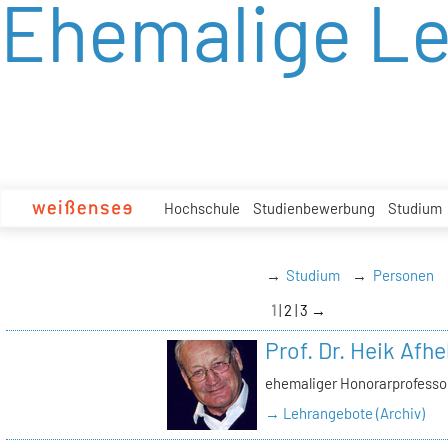
Ehemalige L
zum
Inhalt
Hochschule
Studienbewerbung
Studium
Studium
Personen
1
2
3
→
Prof. Dr. Heik Afhe
ehemaliger Honorarprofessor
→ Lehrangebote (Archiv)