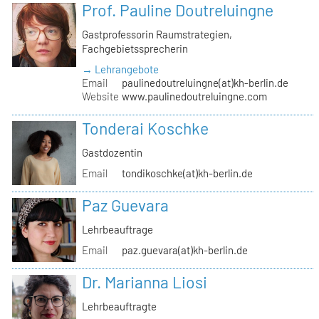
Prof. Pauline Doutreluingne
Gastprofessorin Raumstrategien,
Fachgebietssprecherin
→ Lehrangebote
Email
paulinedoutreluingne(at)kh-berlin.de
Website
www.paulinedoutreluingne.com
Tonderai Koschke
Gastdozentin
Email
tondikoschke(at)kh-berlin.de
Paz Guevara
Lehrbeauftrage
Email
paz.guevara(at)kh-berlin.de
Dr. Marianna Liosi
Lehrbeauftragte