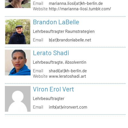
Email
marianna.liosi(at)kh-berlin.de
Website
http://marianna-liosi.tumblr.com/
Brandon LaBelle
Lehrbeauftragter Raumstrategien
Email
b(at)brandonlabelle.net
Lerato Shadi
Lehrbeauftragte, Absolventin
Email
shadi(at)kh-berlin.de
Website
www.leratoshadi.art
Viron Erol Vert
Lehrbeauftragter
Email
info(at)vironvert.com