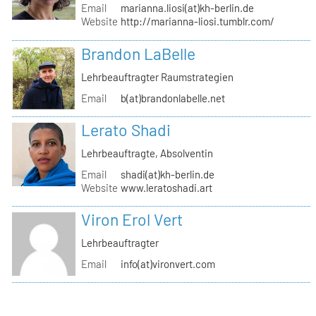
Email
marianna.liosi(at)kh-berlin.de
Website
http://marianna-liosi.tumblr.com/
Brandon LaBelle
Lehrbeauftragter Raumstrategien
Email
b(at)brandonlabelle.net
Lerato Shadi
Lehrbeauftragte, Absolventin
Email
shadi(at)kh-berlin.de
Website
www.leratoshadi.art
Viron Erol Vert
Lehrbeauftragter
Email
info(at)vironvert.com