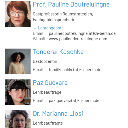
Prof. Pauline Doutreluingne
Gastprofessorin Raumstrategien,
Fachgebietssprecherin
→ Lehrangebote
Email
paulinedoutreluingne(at)kh-berlin.de
Website
www.paulinedoutreluingne.com
Tonderai Koschke
Gastdozentin
Email
tondikoschke(at)kh-berlin.de
Paz Guevara
Lehrbeauftrage
Email
paz.guevara(at)kh-berlin.de
Dr. Marianna Liosi
Lehrbeauftragte