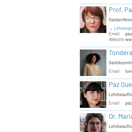
Prof. P
Gastprofess
→ Lehrange
Email
pau
Website
www
Tondera
Gastdozenti
Email
ton
Paz Gue
Lehrbeauft
Email
paz
Dr. Mari
Lehrbeauftr