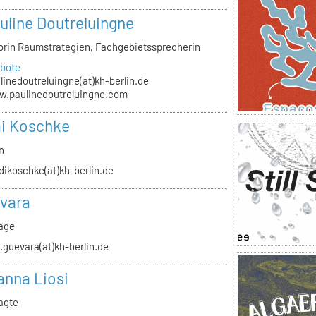
auline Doutreluingne
orin Raumstrategien, Fachgebietssprecherin
bote
linedoutreluingne(at)kh-berlin.de
.paulinedoutreluingne.com
i Koschke
n
dikoschke(at)kh-berlin.de
vara
rage
.guevara(at)kh-berlin.de
anna Liosi
agte