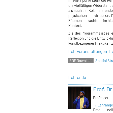
Im Mittelpunkt steht die Re
die vielfältigen Widerstan
als auch der Kolonisieren
physischen und virtuellen, 
Räumen betrachtet – im his
Kontext.
Ziel des Programms ist es, 
Reflexion und die Entwickl
kunstbezogener Praktiken z
Lehrveranstaltungen | L
Spatial S
Lehrende
Prof. D
Professor
→ Lehrange
Email
ndi