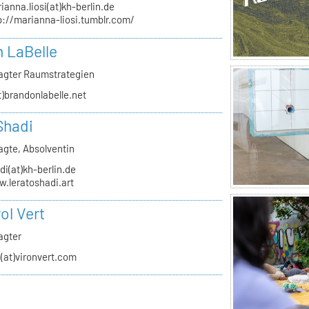
ianna.liosi(at)kh-berlin.de
p://marianna-liosi.tumblr.com/
 LaBelle
agter Raumstrategien
t)brandonlabelle.net
Shadi
agte, Absolventin
di(at)kh-berlin.de
.leratoshadi.art
ol Vert
agter
o(at)vironvert.com