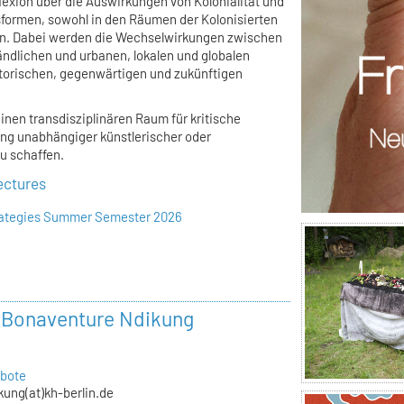
flexion über die Auswirkungen von Kolonialität und
dsformen, sowohl in den Räumen der Kolonisierten
den. Dabei werden die Wechselwirkungen zwischen
ländlichen und urbanen, lokalen und globalen
torischen, gegenwärtigen und zukünftigen
einen transdisziplinären Raum für kritische
ung unabhängiger künstlerischer oder
u schaffen.
ectures
trategies Summer Semester 2026
r Bonaventure Ndikung
bote
kung(at)kh-berlin.de