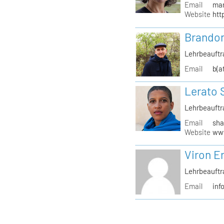
Email
mar
Website
htt
Brandon
Lehrbeauftr
Email
b(a
Lerato 
Lehrbeauftr
Email
sha
Website
www
Viron Er
Lehrbeauftr
Email
inf