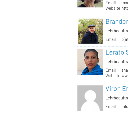
Email
mar
Website
htt
Brandon
Lehrbeauftr
Email
b(a
Lerato 
Lehrbeauftr
Email
sha
Website
www
Viron Er
Lehrbeauftr
Email
inf