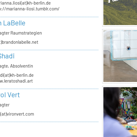
ianna.liosi(at)kh-berlin.de
p://marianna-liosi.tumblr.com/
 LaBelle
agter Raumstrategien
t)brandonlabelle.net
Shadi
agte, Absolventin
di(at)kh-berlin.de
.leratoshadi.art
ol Vert
agter
o(at)vironvert.com