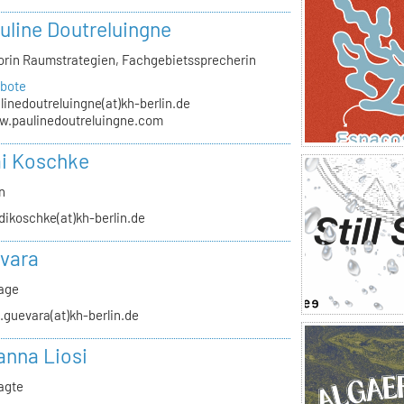
auline Doutreluingne
orin Raumstrategien, Fachgebietssprecherin
bote
linedoutreluingne(at)kh-berlin.de
.paulinedoutreluingne.com
i Koschke
n
dikoschke(at)kh-berlin.de
vara
rage
.guevara(at)kh-berlin.de
anna Liosi
agte