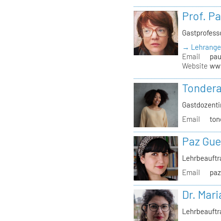
Prof. P
Gastprofess
→ Lehrange
Email
pau
Website
www
Tondera
Gastdozenti
Email
ton
Paz Gue
Lehrbeauft
Email
paz
Dr. Mari
Lehrbeauftr