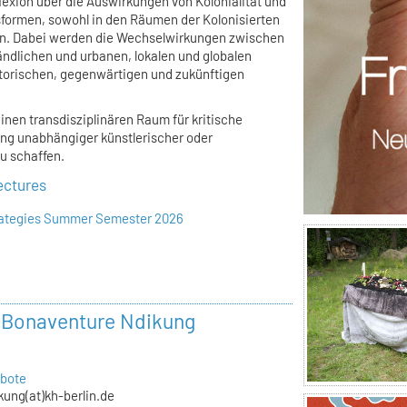
flexion über die Auswirkungen von Kolonialität und
dsformen, sowohl in den Räumen der Kolonisierten
den. Dabei werden die Wechselwirkungen zwischen
ländlichen und urbanen, lokalen und globalen
torischen, gegenwärtigen und zukünftigen
einen transdisziplinären Raum für kritische
ung unabhängiger künstlerischer oder
u schaffen.
ectures
trategies Summer Semester 2026
r Bonaventure Ndikung
bote
kung(at)kh-berlin.de