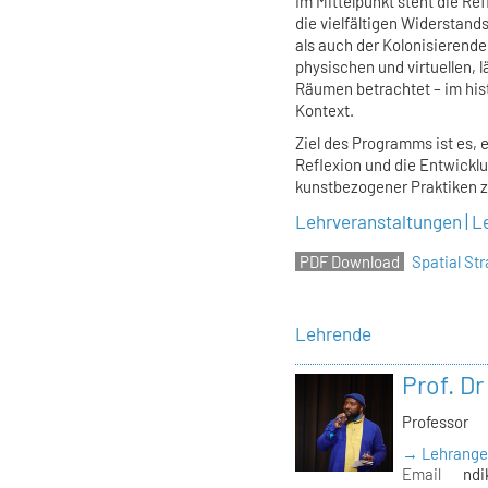
Im Mittelpunkt steht die Re
die vielfältigen Widerstan
als auch der Kolonisieren
physischen und virtuellen, 
Räumen betrachtet – im his
Kontext.
Ziel des Programms ist es, 
Reflexion und die Entwickl
kunstbezogener Praktiken z
Lehrveranstaltungen | L
Spatial S
Lehrende
Prof. D
Professor
→ Lehrange
Email
ndi