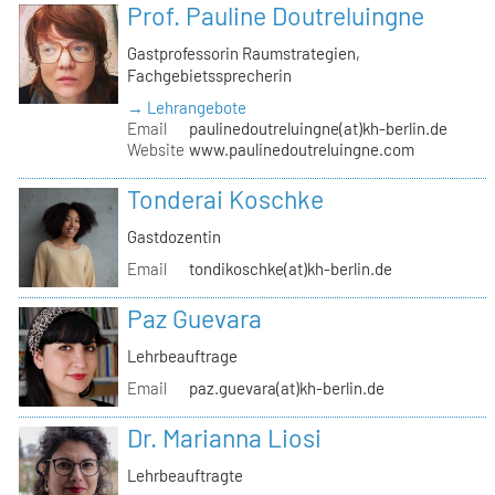
Prof. Pauline Doutreluingne
Gastprofessorin Raumstrategien,
Fachgebietssprecherin
→ Lehrangebote
Email
paulinedoutreluingne(at)kh-berlin.de
Website
www.paulinedoutreluingne.com
Tonderai Koschke
Gastdozentin
Email
tondikoschke(at)kh-berlin.de
Paz Guevara
Lehrbeauftrage
Email
paz.guevara(at)kh-berlin.de
Dr. Marianna Liosi
Lehrbeauftragte