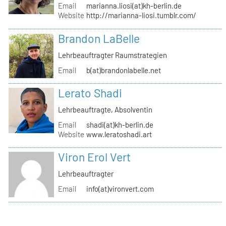
Email
marianna.liosi(at)kh-berlin.de
Website
http://marianna-liosi.tumblr.com/
Brandon LaBelle
Lehrbeauftragter Raumstrategien
Email
b(at)brandonlabelle.net
Lerato Shadi
Lehrbeauftragte, Absolventin
Email
shadi(at)kh-berlin.de
Website
www.leratoshadi.art
Viron Erol Vert
Lehrbeauftragter
Email
info(at)vironvert.com