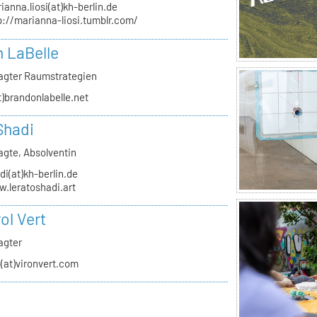
ianna.liosi(at)kh-berlin.de
p://marianna-liosi.tumblr.com/
 LaBelle
agter Raumstrategien
t)brandonlabelle.net
Shadi
agte, Absolventin
di(at)kh-berlin.de
.leratoshadi.art
ol Vert
agter
o(at)vironvert.com