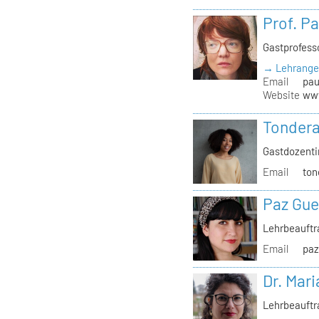
Prof. P
Gastprofess
→ Lehrange
Email
pau
Website
www
Tondera
Gastdozenti
Email
ton
Paz Gue
Lehrbeauft
Email
paz
Dr. Mari
Lehrbeauftr