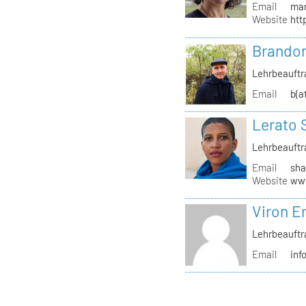
Email
mar
Website
htt
Brandon
Lehrbeauftr
Email
b(a
Lerato 
Lehrbeauftr
Email
sha
Website
www
Viron Er
Lehrbeauftr
Email
inf