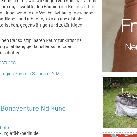
flexion über die Auswirkungen von Kolonialität und
dsformen, sowohl in den Räumen der Kolonisierten
den. Dabei werden die Wechselwirkungen zwischen
ländlichen und urbanen, lokalen und globalen
torischen, gegenwärtigen und zukünftigen
einen transdisziplinären Raum für kritische
ung unabhängiger künstlerischer oder
u schaffen.
ectures
trategies Summer Semester 2026
r Bonaventure Ndikung
bote
kung(at)kh-berlin.de