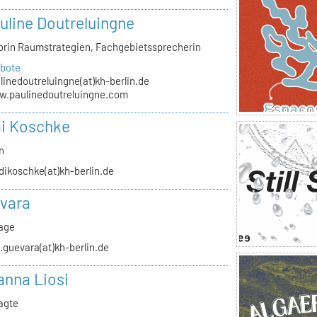
auline Doutreluingne
orin Raumstrategien, Fachgebietssprecherin
bote
linedoutreluingne(at)kh-berlin.de
.paulinedoutreluingne.com
i Koschke
n
dikoschke(at)kh-berlin.de
vara
rage
.guevara(at)kh-berlin.de
anna Liosi
agte