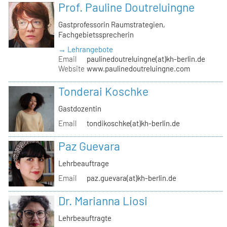
Prof. Pauline Doutreluingne
Gastprofessorin Raumstrategien,
Fachgebietssprecherin
→ Lehrangebote
Email
paulinedoutreluingne(at)kh-berlin.de
Website
www.paulinedoutreluingne.com
Tonderai Koschke
Gastdozentin
Email
tondikoschke(at)kh-berlin.de
Paz Guevara
Lehrbeauftrage
Email
paz.guevara(at)kh-berlin.de
Dr. Marianna Liosi
Lehrbeauftragte