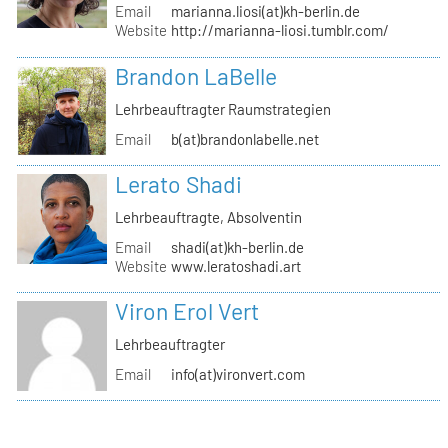
Email
marianna.liosi(at)kh-berlin.de
Website
http://marianna-liosi.tumblr.com/
Brandon LaBelle
Lehrbeauftragter Raumstrategien
Email
b(at)brandonlabelle.net
Lerato Shadi
Lehrbeauftragte, Absolventin
Email
shadi(at)kh-berlin.de
Website
www.leratoshadi.art
Viron Erol Vert
Lehrbeauftragter
Email
info(at)vironvert.com