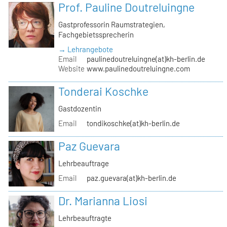
Prof. Pauline Doutreluingne
Gastprofessorin Raumstrategien,
Fachgebietssprecherin
→ Lehrangebote
Email
paulinedoutreluingne(at)kh-berlin.de
Website
www.paulinedoutreluingne.com
Tonderai Koschke
Gastdozentin
Email
tondikoschke(at)kh-berlin.de
Paz Guevara
Lehrbeauftrage
Email
paz.guevara(at)kh-berlin.de
Dr. Marianna Liosi
Lehrbeauftragte