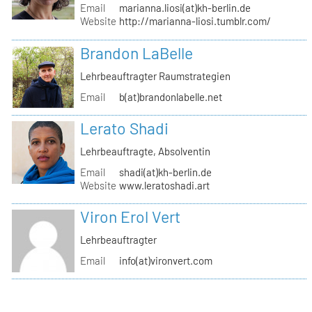
Email
marianna.liosi(at)kh-berlin.de
Website
http://marianna-liosi.tumblr.com/
Brandon LaBelle
Lehrbeauftragter Raumstrategien
Email
b(at)brandonlabelle.net
Lerato Shadi
Lehrbeauftragte, Absolventin
Email
shadi(at)kh-berlin.de
Website
www.leratoshadi.art
Viron Erol Vert
Lehrbeauftragter
Email
info(at)vironvert.com