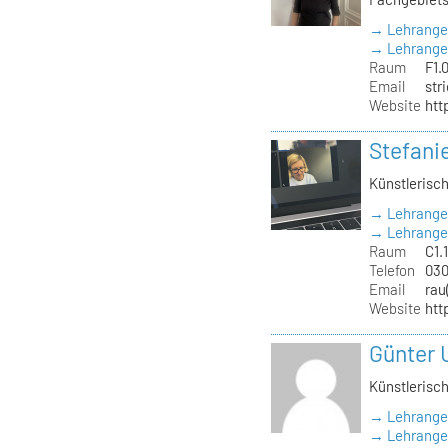
→ Lehrange
→ Lehrangeb
Raum
F1.
Email
str
Website
htt
Stefani
Künstlerisch
→ Lehrange
→ Lehrangeb
Raum
C1.
Telefon
030
Email
rau
Website
htt
Günter 
Künstlerisch
→ Lehrange
→ Lehrangeb