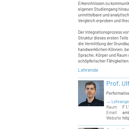
Erkenntnissen zu kommunik
eigenen Studiengang hinaus
unmittelbare und analytisc
Vergleich erproben und theo
Der Integrationsprozess vo
Struktur dieses ersten Teil
die Vermittlung der Grundl
handwerklichen Können, bes
Sprache, Körper und Raum 
schöpferischer Fähigkeiten
Lehrende
Prof. U
Performati
→ Lehrange
Raum
F 1.
Email
ami
Website
htt