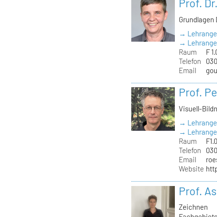
Prof. Dr
Grundlagen 
→ Lehrange
→ Lehrangeb
Raum
F 1.
Telefon
030
Email
gou
Prof. Pe
Visuell-Bild
→ Lehrange
→ Lehrangeb
Raum
F1.0
Telefon
030
Email
roe
Website
htt
Prof. As
Zeichnen
Fachgebiets