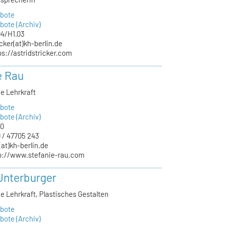
bote
ote (Archiv)
04/H1.03
icker(at)kh-berlin.de
ps://astridstricker.com
e Rau
e Lehrkraft
bote
ote (Archiv)
10
 / 47705 243
(at)kh-berlin.de
p://www.stefanie-rau.com
Unterburger
e Lehrkraft, Plastisches Gestalten
bote
ote (Archiv)