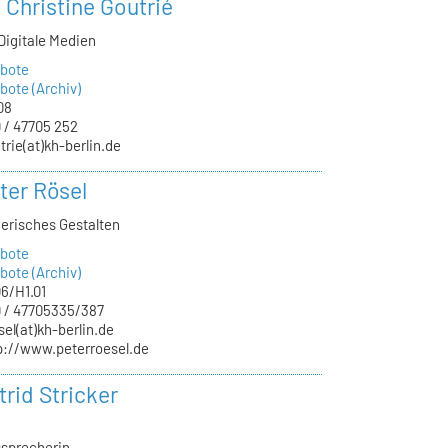
. Christine Goutrié
Digitale Medien
bote
ote (Archiv)
08
 / 47705 252
trie(at)kh-berlin.de
ter Rösel
nerisches Gestalten
bote
ote (Archiv)
6/H1.01
 / 47705335/387
sel(at)kh-berlin.de
p://www.peterroesel.de
trid Stricker
sprecherin