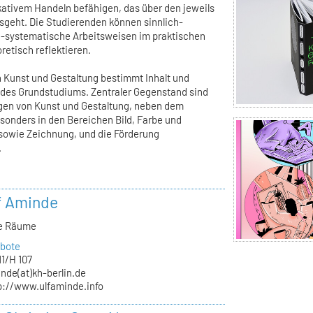
ativem Handeln befähigen, das über den jeweils
geht. Die Studierenden können sinnlich-
h-systematische Arbeitsweisen im praktischen
retisch reflektieren.
n Kunst und Gestaltung bestimmt Inhalt und
s des Grundstudiums. Zentraler Gegenstand sind
agen von Kunst und Gestaltung, neben dem
onders in den Bereichen Bild, Farbe und
sowie Zeichnung, und die Förderung
.
lf Aminde
ve Räume
bote
11/H 107
nde(at)kh-berlin.de
p://www.ulfaminde.info