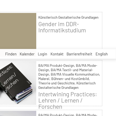
Künstlerisch Gestalterische Grundlagen
Gender im DDR-
Informatikstudium
Finden
Kalender
Login
Kontakt
Barrierefreiheit
English
BA/MA Produkt-Design, BA/MA Mode-
Design, BA/MA Textil- und Material-
Design, BA/MA Visuelle Kommunikation,
Malerei, Bühnen- und Kostümbild,
Theorie und Geschichte, Künstlerisch
Gestalterische Grundlagen
Intertwining Practices:
Lehren / Lernen /
Forschen
BA/MA Produkt-Design, BA/MA Mode-