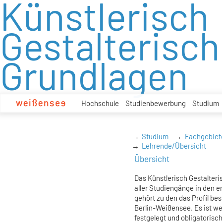
Künstlerisch
zum
Inhalt
Gestalterisc
Grundlagen
Hochschule
Studienbewerbung
Studium
Studium
Fachgebiet
Lehrende/Übersicht
Übersicht
Das Künstlerisch Gestalter
aller Studiengänge in den 
gehört zu den das Profil 
Berlin-Weißensee. Es ist w
festgelegt und obligatorisc