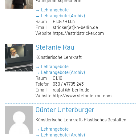
Fachgebietssprecherin
→ Lehrangebote
→ Lehrangebote (Archiv)
Raum
F1.04/H1.03
Email
stricker(at)kh-berlin.de
Website
https://astridstricker.com
Stefanie Rau
Künstlerische Lehrkraft
→ Lehrangebote
→ Lehrangebote (Archiv)
Raum
C1.10
Telefon
030 / 47705 243
Email
rau(at)kh-berlin.de
Website
http://www.stefanie-rau.com
Günter Unterburger
Künstlerische Lehrkraft, Plastisches Gestalten
→ Lehrangebote
→ Lehrangebote (Archiv)