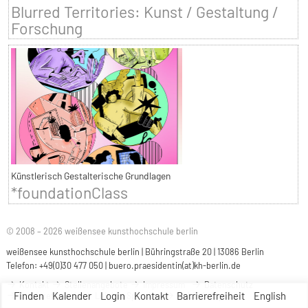
Blurred Territories: Kunst / Gestaltung /
Forschung
Künstlerisch Gestalterische Grundlagen
*foundationClass
© 2008 – 2026 weißensee kunsthochschule berlin
weißensee kunsthochschule berlin | Bühringstraße 20 | 13086 Berlin
Telefon: +49(0)30 477 050 |
buero.praesidentin(at)kh-berlin.de
Kontakt
Stellenangebote
Impressum
Datenschutz
Finden
Kalender
Login
Kontakt
Barrierefreiheit
English
Barrierefreiheit
Leichte Sprache
Gebärdensprache