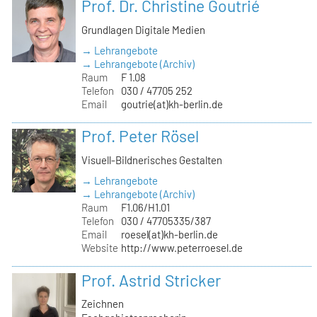
Prof. Dr. Christine Goutrié
Grundlagen Digitale Medien
→ Lehrangebote
→ Lehrangebote (Archiv)
Raum
F 1.08
Telefon
030 / 47705 252
Email
goutrie(at)kh-berlin.de
Prof. Peter Rösel
Visuell-Bildnerisches Gestalten
→ Lehrangebote
→ Lehrangebote (Archiv)
Raum
F1.06/H1.01
Telefon
030 / 47705335/387
Email
roesel(at)kh-berlin.de
Website
http://www.peterroesel.de
Prof. Astrid Stricker
Zeichnen