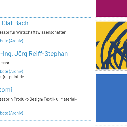
n
. Olaf Bach
essor für Wirtschaftswissenschaften
ote (Archiv)
.-Ing. Jörg Reiff-Stephan
essor
ote (Archiv)
(at)rs-point.de
tomi
ssorin Produkt-Design/Textil- u. Material-
ote (Archiv)