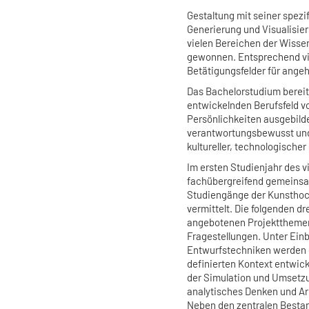
Gestaltung mit seiner spezi
Generierung und Visualisie
vielen Bereichen der Wisse
gewonnen. Entsprechend vie
Betätigungsfelder für ange
Das Bachelorstudium bereit
entwickelnden Berufsfeld vo
Persönlichkeiten ausgebilde
verantwortungsbewusst und 
kultureller, technologische
Im ersten Studienjahr des 
fachübergreifend gemeinsa
Studiengänge der Kunsthoch
vermittelt. Die folgenden dr
angebotenen Projektthemen
Fragestellungen. Unter Einb
Entwurfstechniken werden 
definierten Kontext entwick
der Simulation und Umsetzu
analytisches Denken und Arb
Neben den zentralen Bestan