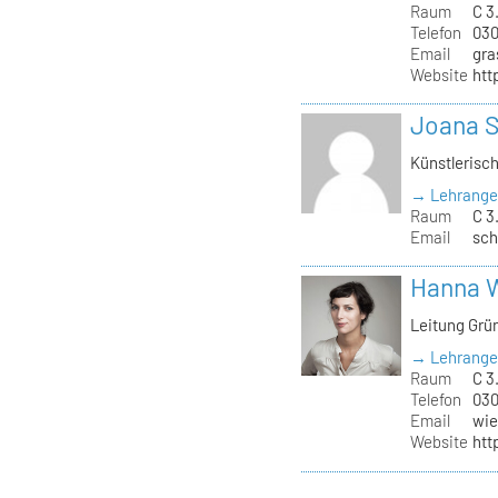
Raum
C 3
Telefon
030
Email
gra
Website
htt
Joana 
Künstlerisc
→ Lehrange
Raum
C 3
Email
sch
Hanna 
Leitung Grü
→ Lehrange
Raum
C 3.
Telefon
030
Email
wie
Website
htt