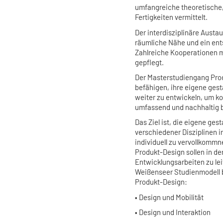
umfangreiche theoretische
Fertigkeiten vermittelt.
Der interdisziplinäre Aust
räumliche Nähe und ein ent
Zahlreiche Kooperationen m
gepflegt.
Der Masterstudiengang Prod
befähigen, ihre eigene gest
weiter zu entwickeln, um k
umfassend und nachhaltig 
Das Ziel ist, die eigene g
verschiedener Disziplinen 
individuell zu vervollkomm
Produkt-Design sollen in de
Entwicklungsarbeiten zu lei
Weißenseer Studienmodell b
Produkt-Design:
• Design und Mobilität
• Design und Interaktion