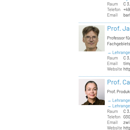
Raum
C 3
Telefon
+49
Email
bar
Prof. J
Professor f
Fachgebiet
→ Lehrange
Raum
C 3
Email
tim
Website
htt
Prof. C
Prof. Produ
→ Lehrange
→ Lehrangeb
Raum
C 3.
Telefon
030
Email
zwi
Website
htt