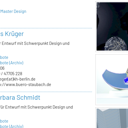
 Master Design
ls Krüger
ür Entwurf mit Schwerpunkt Design und
bote
ote (Archiv)
.06
 / 47705 228
eger(at)kh-berlin.de
p://www.buero-staubach.de
arbara Schmidt
 für Entwurf mit Schwerpunkt Design und
bote
ote (Archiv)