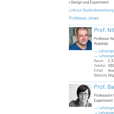
• Design und Experiment
Link zur Studienbewerbung
Professor_innen
Prof. Ni
Professor f
Mobilität
→ Lehrange
→ Lehrangeb
Raum
C 3
Telefon
030
Email
kru
Website
htt
Prof. B
Professorin
Experiment
→ Lehrange
→ Lehrangeb