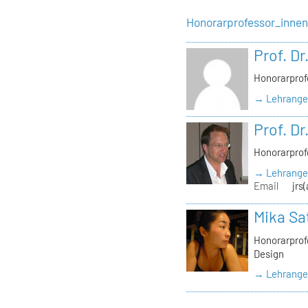
Honorarprofessor_inne
Prof. Dr
Honorarprof
→ Lehrangeb
Prof. Dr
Honorarprof
→ Lehrangeb
Email
jrs
Mika Sa
Honorarprofe
Design
→ Lehrangeb