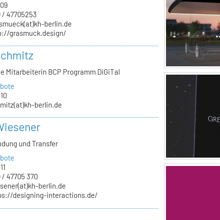
.09
 / 47705253
smueck(at)kh-berlin.de
p://grasmuck.design/
Schmitz
he Mitarbeiterin BCP Programm DiGiTal
bote
.10
mitz(at)kh-berlin.de
Wiesener
ndung und Transfer
bote
11
 / 47705 370
sener(at)kh-berlin.de
ps://designing-interactions.de/