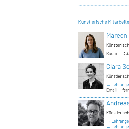
Künstlerische Mitarbeit
Mareen
Künsterlisch
Raum
C 3
Clara S
Künstlerisch
→ Lehrange
Email
fer
Andrea
Künstlerisch
→ Lehrange
→ Lehrangeb