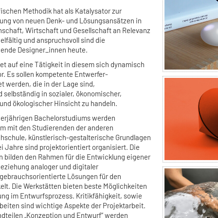
fischen Methodik hat als Katalysator zur
rung von neuen Denk- und Lösungsansätzen in
nschaft, Wirtschaft und Gesellschaft an Relevanz
lfältig und anspruchsvoll sind die
hende Designer_innen heute.
et auf eine Tätigkeit in diesem sich dynamisch
r. Es sollen kompetente Entwerfer-
t werden, die in der Lage sind,
selbständig in sozialer, ökonomischer,
r und ökologischer Hinsicht zu handeln.
vierjährigen Bachelorstudiums werden
m mit den Studierenden der anderen
schule, künstlerisch-gestalterische Grundlagen
ei Jahre sind projektorientiert organisiert. Die
 bilden den Rahmen für die Entwicklung eigener
eziehung analoger und digitaler
gebrauchsorientierte Lösungen für den
elt. Die Werkstätten bieten beste Möglichkeiten
ng im Entwurfsprozess. Kritikfähigkeit, sowie
eiten sind wichtige Aspekte der Projektarbeit.
dteilen „Konzeption und Entwurf“ werden