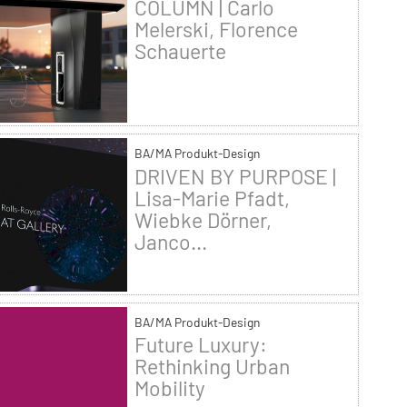
COLUMN | Carlo
Melerski, Florence
Schauerte
BA/MA Produkt-Design
DRIVEN BY PURPOSE |
Lisa-Marie Pfadt,
Wiebke Dörner,
Janco...
BA/MA Produkt-Design
Future Luxury:
Rethinking Urban
Mobility