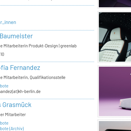
er_innen
 Baumeister
e Mitarbeiterin Produkt-Design | greenlab
.10
ofia Fernandez
e Mitarbeiterin, Qualifikationsstelle
bote
nandez(at)kh-berlin.de
s Grasmück
er Mitarbeiter
bote
ote (Archiv)