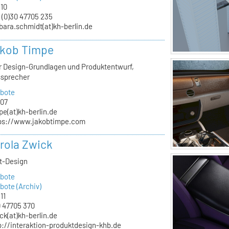
.10
 (0)30 47705 235
bara.schmidt(at)kh-berlin.de
akob Timpe
ür Design-Grundlagen und Produktentwurf,
ssprecher
bote
.07
pe(at)kh-berlin.de
ps://www.jakobtimpe.com
arola Zwick
kt-Design
bote
ote (Archiv)
11
 47705 370
ck(at)kh-berlin.de
p://interaktion-produktdesign-khb.de