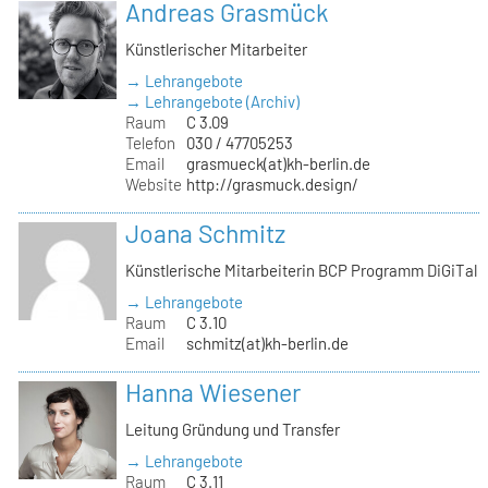
Andreas Grasmück
Künstlerischer Mitarbeiter
→ Lehrangebote
→ Lehrangebote (Archiv)
Raum
C 3.09
Telefon
030 / 47705253
Email
grasmueck(at)kh-berlin.de
Website
http://grasmuck.design/
Joana Schmitz
Künstlerische Mitarbeiterin BCP Programm DiGiTal
→ Lehrangebote
Raum
C 3.10
Email
schmitz(at)kh-berlin.de
Hanna Wiesener
Leitung Gründung und Transfer
→ Lehrangebote
Raum
C 3.11