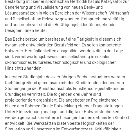
Gestaltung mit seiner spezifischen Methodik hat als Katalysator zur
Generierung und Visualisierung von neuen Denk- und
Lösungsansätzen in vielen Bereichen der Wissenschaft, Wirtschaft
und Gesellschaft an Relevanz gewonnen. Entsprechend vielfältig
und anspruchsvoll sind die Betätigungsfelder für angehende
Designer_innen heute.
Das Bachelorstudium bereitet auf eine Tätigkeit in diesem sich
dynamisch entwickelnden Berufsfeld vor. Es sollen kompetente
Entwerfer-Persönlichkeiten ausgebildet werden, die in der Lage
sind, verantwortungsbewusst und selbständig in sozialer,
ökonomischer, kultureller, technologischer und ökologischer
Hinsicht zu handeln.
Im ersten Studienjahr des vierjährigen Bachelorstudiums werden
fachübergreifend gemeinsam mit den Studierenden der anderen
Studiengänge der Kunsthochschule, künstlerisch-gestalterische
Grundlagen vermittelt. Die folgenden drei Jahre sind
projektorientiert organisiert. Die angebotenen Projektthemen
bilden den Rahmen für die Entwicklung eigener Fragestellungen.
Unter Einbeziehung analoger und digitaler Entwurfstechniken
werden gebrauchsorientierte Lösungen für den definierten Kontext
entwickelt. Die Werkstätten bieten beste Möglichkeiten der
Simulation und Umsetzung im Entwurfsprozess. Kritikfähigkeit,