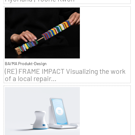
BA/MA Produkt-Design
(RE) FRAME IMPACT Visualizing the work
of a local repair...