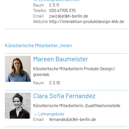
Raum
C 3.11
Telefon
030 47705 370
Email
zwick(at)kh-berlin.de
Website
http://interaktion-produktdesign-khb.de
Künstlerische Mitarbeiter_innen
Mareen Baumeister
Künsterlische Mitarbeiterin Produkt-Design |
greenlab
Raum
C 3.10
Clara Sofia Fernandez
Künstlerische Mitarbeiterin, Qualifikationsstelle
→ Lehrangebote
Email
fernandez(at)kh-berlin.de