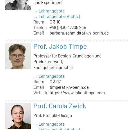
und Experiment
→ Lehrangebote
→ Lehrangebote (Archiv)
Raum
C 3.10
Telefon
+49 (0)30 47705 235
Email
barbara.schmidt(at)kh-berlin.de
Prof. Jakob Timpe
Professor für Design-Grundlagen und
Produktentwurf,
Fachgebietssprecher
→ Lehrangebote
Raum
C 3.07
Email
timpe(at)kh-berlin.de
Website
https://www.jakobtimpe.com
Prof. Carola Zwick
Prof. Produkt-Design
→ Lehrangebote
→ Lehrangebote (Archiv)